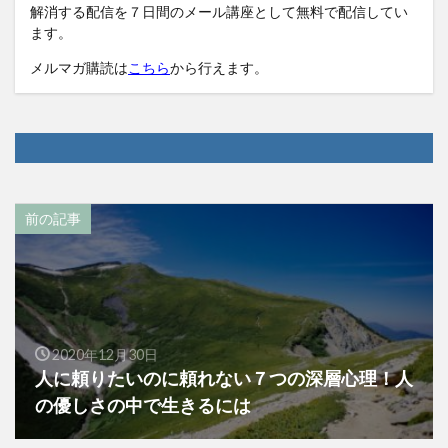
解消する配信を７日間のメール講座として無料で配信してい
ます。
メルマガ購読は
こちら
から行えます。
前の記事
2020年12月30日
人に頼りたいのに頼れない７つの深層心理！人
の優しさの中で生きるには