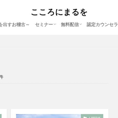
こころにまるを
を出すお稽古～
セミナー
無料配信
認定カウンセラ
オンラインセミナー
愛される幸せが溢れだす！自分の愛
自分との関係を見直す人間関係セミ
幸せを感じる心を育てるセミナー
「他人軸をやめる」自分を認めるセ
仕事に振り回されない働き方セミナ
【募集終了】起業塾
【募集終了】マスターコース
【募集終了】人生リスタート講座
【募集終了】座学で学ぶこころにま
【無料】体験型カウンセリ
【無料メール講座】悩みを
し方セミナー
ナー
ミナー(動画配信)
ー
るを入門講座
ホアプリ
仕組みを知るメール講座
件