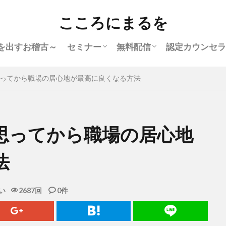
こころにまるを
を出すお稽古～
セミナー
無料配信
認定カウンセラ
オンラインセミナー
愛される幸せが溢れだす！自分の愛
自分との関係を見直す人間関係セミ
幸せを感じる心を育てるセミナー
「他人軸をやめる」自分を認めるセ
仕事に振り回されない働き方セミナ
【募集終了】起業塾
【募集終了】マスターコース
【募集終了】人生リスタート講座
【募集終了】座学で学ぶこころにま
【無料】体験型カウンセリ
【無料メール講座】悩みを
ってから職場の居心地が最高に良くなる方法
し方セミナー
ナー
ミナー(動画配信)
ー
るを入門講座
ホアプリ
仕組みを知るメール講座
思ってから職場の居心地
法
い
2687回
0件